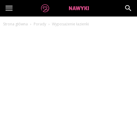
dobrenawyki.pl
Strona główna
Porady
Wyposażenie łazienki