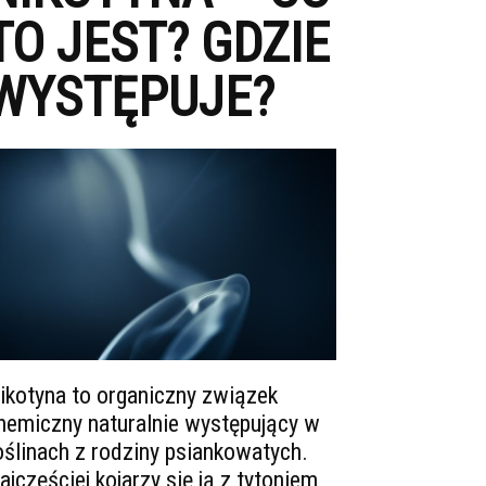
TO JEST? GDZIE
WYSTĘPUJE?
ikotyna to organiczny związek
hemiczny naturalnie występujący w
oślinach z rodziny psiankowatych.
ajczęściej kojarzy się ją z tytoniem,