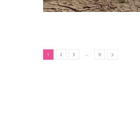
...
1
2
3
9