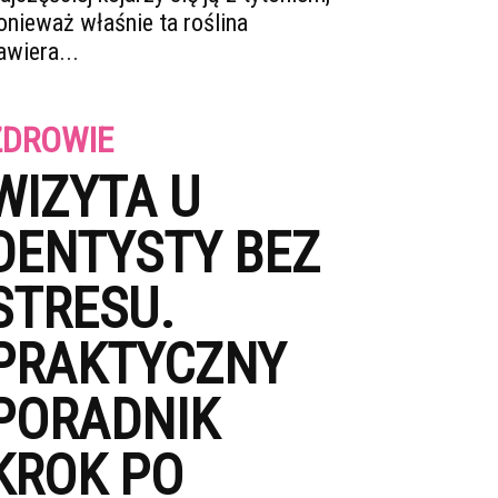
onieważ właśnie ta roślina
awiera...
ZDROWIE
WIZYTA U
DENTYSTY BEZ
STRESU.
PRAKTYCZNY
PORADNIK
KROK PO