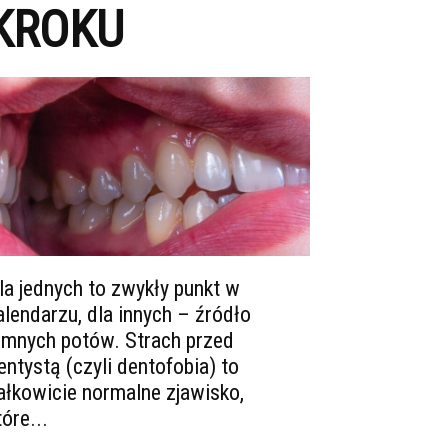
KROKU
la jednych to zwykły punkt w
alendarzu, dla innych – źródło
imnych potów. Strach przed
entystą (czyli dentofobia) to
ałkowicie normalne zjawisko,
tóre...