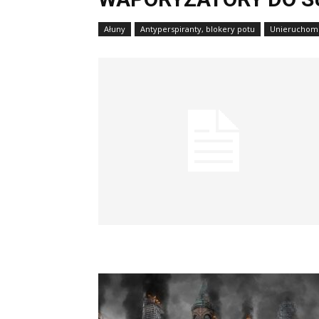
Ałuny
Antyperspiranty, blokery potu
Unieruchomie