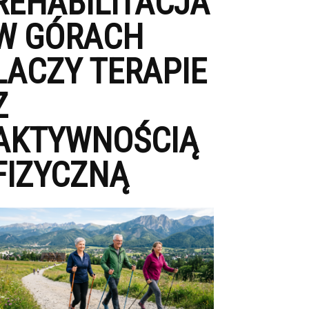
REHABILITACJA
W GÓRACH
LACZY TERAPIE
Z
AKTYWNOŚCIĄ
FIZYCZNĄ