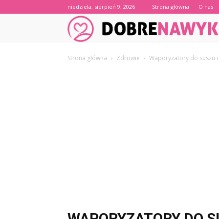
niedziela, sierpień 9, 2026
Strona główna
O nas
Strona główna
Zdrowie
Waporyzatory do suszu i 
WAPORYZATORY DO SU