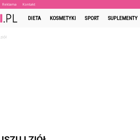
Reklama
Kontakt
dobrenawyki.pl
DIETA
KOSMETYKI
SPORT
SUPLEMENTY
ziół
SZU I ZIÓŁ