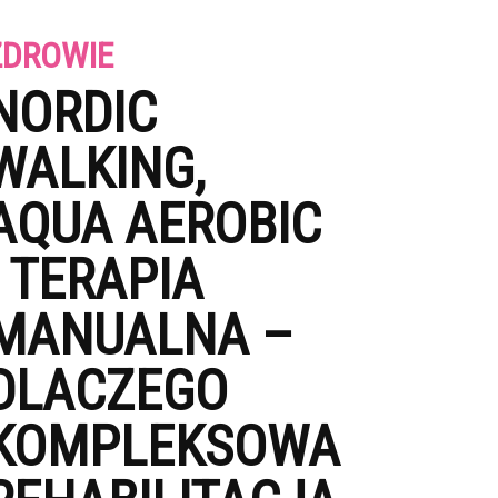
ZDROWIE
NORDIC
WALKING,
AQUA AEROBIC
I TERAPIA
MANUALNA –
DLACZEGO
KOMPLEKSOWA