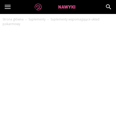
dobrenawyki.pl
Strona główna
Suplementy
Suplementy wspomagające układ
pokarmowy