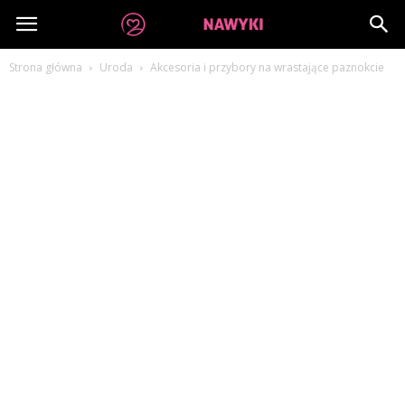
dobrenawyki.pl
Strona główna
Uroda
Akcesoria i przybory na wrastające paznokcie