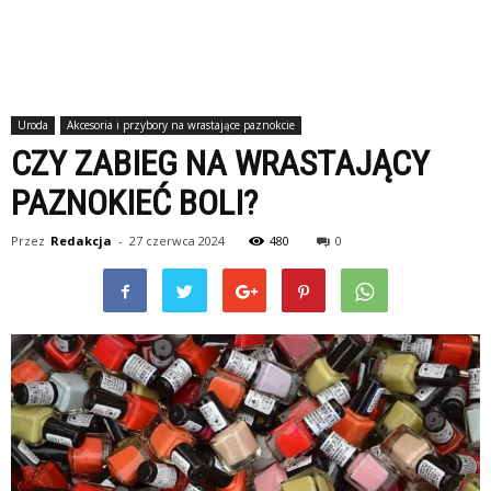
Uroda
Akcesoria i przybory na wrastające paznokcie
CZY ZABIEG NA WRASTAJĄCY
PAZNOKIEĆ BOLI?
Przez
Redakcja
-
27 czerwca 2024
480
0