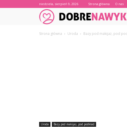
niedziela, sierpień 9, 2026
Strona główna
O nas
Strona główna
Uroda
Bazy pod makijaż, pod po
Uroda
Bazy pod makijaż, pod podkład