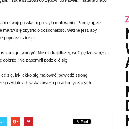
gąbki, stare szczotki do zębów lub kawałki materiału, aby
nia swojego własnego stylu malowania. Pamiętaj, że
 martw się zbytnio o doskonałość. Ważne jest, aby
ie poprzez sztukę.
zas zacząć tworzyć! Nie czekaj dłużej, weź pędzel w rękę i
 dobrze i nie zapomnij podzielić się
eć się, jak lekko się malować, odwiedź stronę
wiele przydatnych wskazówek i porad dotyczących
ter