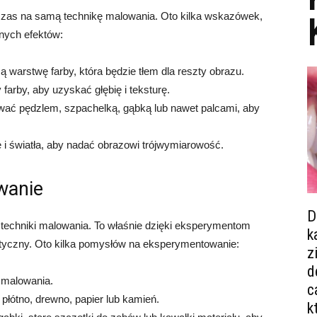
czas na samą technikę malowania. Oto kilka wskazówek,
nych efektów:
 warstwę farby, która będzie tłem dla reszty obrazu.
arby, aby uzyskać głębię i teksturę.
wać pędzlem, szpachelką, gąbką lub nawet palcami, aby
ie i światła, aby nadać obrazowi trójwymiarowość.
wanie
D
techniki malowania. To właśnie dzięki eksperymentom
k
styczny. Oto kilka pomysłów na eksperymentowanie:
z
d
k malowania.
c
 płótno, drewno, papier lub kamień.
k