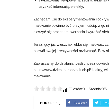
Wykorzystaj nietypowe narzędzia, takie jak 
uzyskać interesujące efekty.
Zachęcam Cię do eksperymentowania i odkrywa
malowanie powinno być przyjemnością, więc nie
cieszyć się procesem tworzenia i wyrażać sieb
Teraz, gdy już wiesz, jak lekko się malować, c
pozwól swojej kreatywności rozkwitnąć. Baw się
Zapraszamy do działania! Jeśli chcesz dowiedzi
https://www.dzienchorobrzadkich.pl/ i odkryj 
malowania.
[Głosów:0 Średnia:0/5]
PODZIEL SIĘ
Facebook
Twit