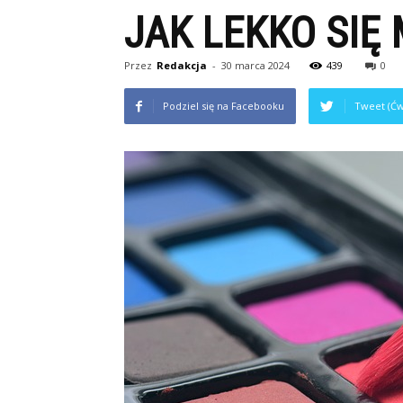
JAK LEKKO SIĘ
Przez
Redakcja
-
30 marca 2024
439
0
Podziel się na Facebooku
Tweet (Ćw