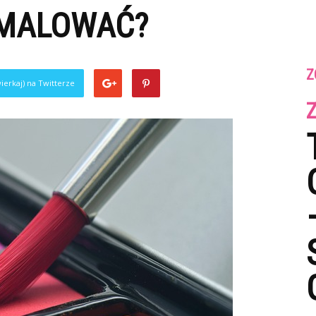
 MALOWAĆ?
Z
ierkaj) na Twitterze