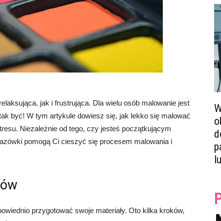
laksująca, jak i frustrująca. Dla wielu osób malowanie jest
W
ak być! W tym artykule dowiesz się, jak lekko się malować
o
tresu. Niezależnie od tego, czy jesteś początkującym
d
azówki pomogą Ci cieszyć się procesem malowania i
p
l
łów
owiednio przygotować swoje materiały. Oto kilka kroków,