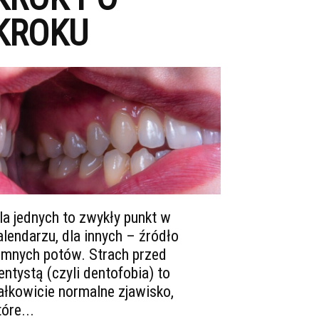
KROKU
la jednych to zwykły punkt w
alendarzu, dla innych – źródło
imnych potów. Strach przed
entystą (czyli dentofobia) to
ałkowicie normalne zjawisko,
tóre...