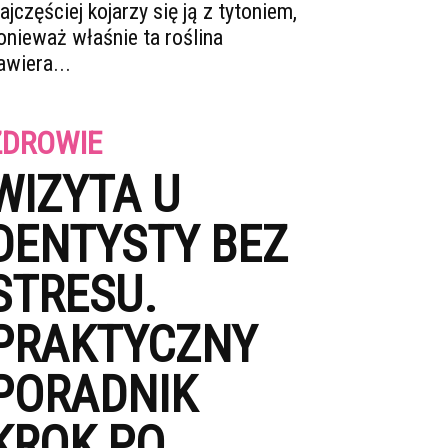
ajczęściej kojarzy się ją z tytoniem,
onieważ właśnie ta roślina
awiera...
ZDROWIE
WIZYTA U
DENTYSTY BEZ
STRESU.
PRAKTYCZNY
PORADNIK
KROK PO