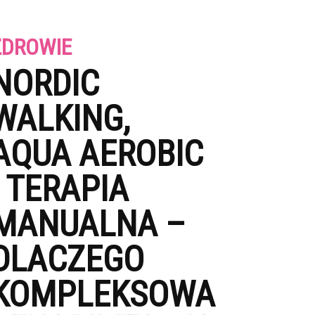
ZDROWIE
NORDIC
WALKING,
AQUA AEROBIC
I TERAPIA
MANUALNA –
DLACZEGO
KOMPLEKSOWA