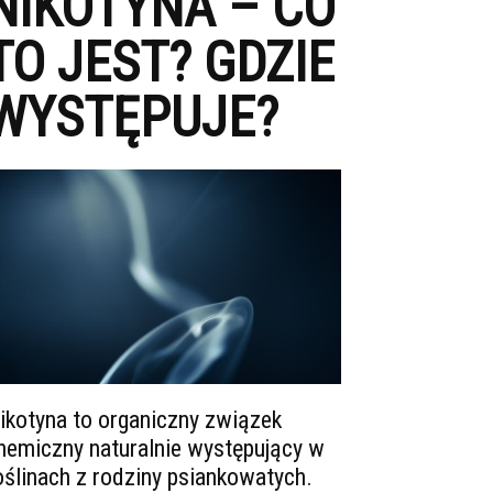
NIKOTYNA – CO
TO JEST? GDZIE
WYSTĘPUJE?
ikotyna to organiczny związek
hemiczny naturalnie występujący w
oślinach z rodziny psiankowatych.