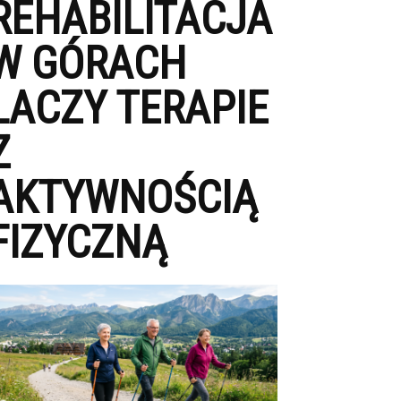
REHABILITACJA
W GÓRACH
LACZY TERAPIE
Z
AKTYWNOŚCIĄ
FIZYCZNĄ