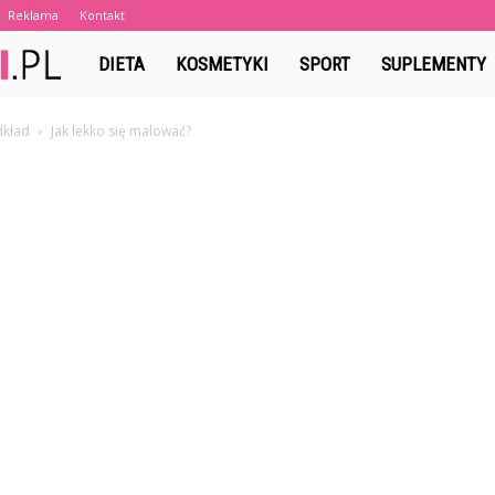
Reklama
Kontakt
dobrenawyki.pl
DIETA
KOSMETYKI
SPORT
SUPLEMENTY
dkład
Jak lekko się malować?