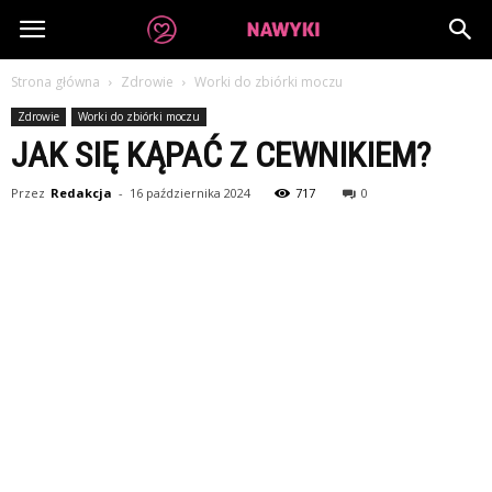
dobrenawyki.pl
Strona główna
Zdrowie
Worki do zbiórki moczu
Zdrowie
Worki do zbiórki moczu
JAK SIĘ KĄPAĆ Z CEWNIKIEM?
Przez
Redakcja
-
16 października 2024
717
0