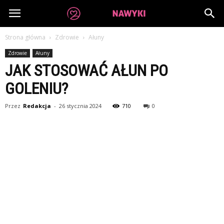
dobrenawyki.pl
Strona główna
Zdrowie
Ałuny
Zdrowie
Ałuny
JAK STOSOWAĆ AŁUN PO
GOLENIU?
Przez
Redakcja
-
26 stycznia 2024
710
0