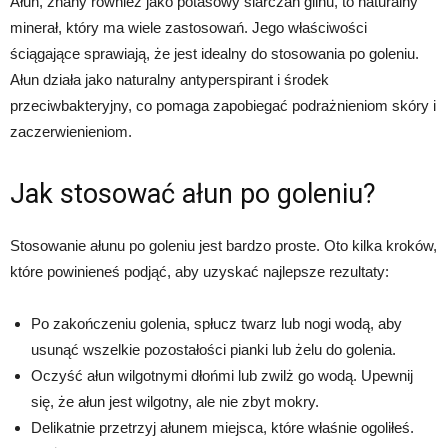
Ałun, znany również jako potasowy siarczan glinu, to naturalny
minerał, który ma wiele zastosowań. Jego właściwości
ściągające sprawiają, że jest idealny do stosowania po goleniu.
Ałun działa jako naturalny antyperspirant i środek
przeciwbakteryjny, co pomaga zapobiegać podrażnieniom skóry i
zaczerwienieniom.
Jak stosować ałun po goleniu?
Stosowanie ałunu po goleniu jest bardzo proste. Oto kilka kroków,
które powinieneś podjąć, aby uzyskać najlepsze rezultaty:
Po zakończeniu golenia, spłucz twarz lub nogi wodą, aby
usunąć wszelkie pozostałości pianki lub żelu do golenia.
Oczyść ałun wilgotnymi dłońmi lub zwilż go wodą. Upewnij
się, że ałun jest wilgotny, ale nie zbyt mokry.
Delikatnie przetrzyj ałunem miejsca, które właśnie ogoliłeś.