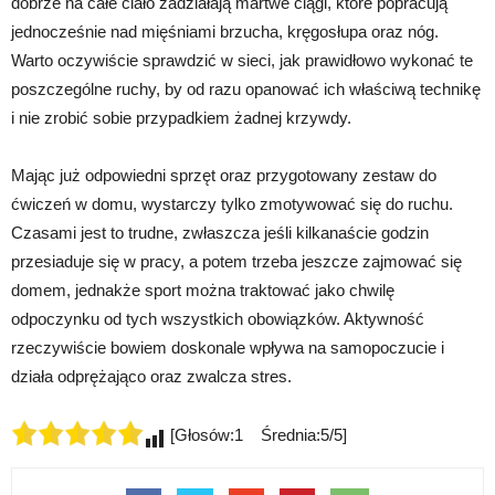
dobrze na całe ciało zadziałają martwe ciągi, które popracują
jednocześnie nad mięśniami brzucha, kręgosłupa oraz nóg.
Warto oczywiście sprawdzić w sieci, jak prawidłowo wykonać te
poszczególne ruchy, by od razu opanować ich właściwą technikę
i nie zrobić sobie przypadkiem żadnej krzywdy.
Mając już odpowiedni sprzęt oraz przygotowany zestaw do
ćwiczeń w domu, wystarczy tylko zmotywować się do ruchu.
Czasami jest to trudne, zwłaszcza jeśli kilkanaście godzin
przesiaduje się w pracy, a potem trzeba jeszcze zajmować się
domem, jednakże sport można traktować jako chwilę
odpoczynku od tych wszystkich obowiązków. Aktywność
rzeczywiście bowiem doskonale wpływa na samopoczucie i
działa odprężająco oraz zwalcza stres.
[Głosów:1 Średnia:5/5]