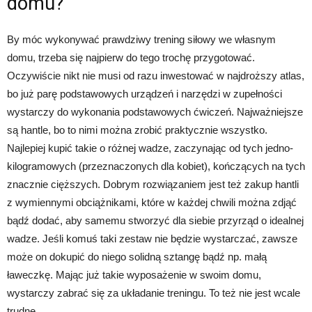
domu?
By móc wykonywać prawdziwy trening siłowy we własnym
domu, trzeba się najpierw do tego trochę przygotować.
Oczywiście nikt nie musi od razu inwestować w najdroższy atlas,
bo już parę podstawowych urządzeń i narzędzi w zupełności
wystarczy do wykonania podstawowych ćwiczeń. Najważniejsze
są hantle, bo to nimi można zrobić praktycznie wszystko.
Najlepiej kupić takie o różnej wadze, zaczynając od tych jedno-
kilogramowych (przeznaczonych dla kobiet), kończących na tych
znacznie cięższych. Dobrym rozwiązaniem jest też zakup hantli
z wymiennymi obciążnikami, które w każdej chwili można zdjąć
bądź dodać, aby samemu stworzyć dla siebie przyrząd o idealnej
wadze. Jeśli komuś taki zestaw nie będzie wystarczać, zawsze
może on dokupić do niego solidną sztangę bądź np. małą
ławeczkę. Mając już takie wyposażenie w swoim domu,
wystarczy zabrać się za układanie treningu. To też nie jest wcale
trudne.